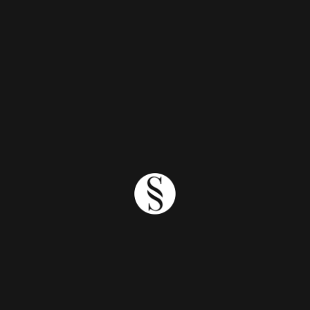
21 mins
Temporada DESIRE
Corte Médio/Curto DESIRE
15mins
Temporada DESIRE
Desire
+/- 30 min cada formação
Teaser