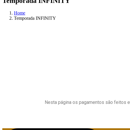
Temporada INFINITY
Home
Temporada INFINITY
Videos de Formação INFINITY
A nova coleção INFINITY, é eterno. É o equilíbrio de olhos pele
inspirei na pureza dos tins Nude Celestiais, transmitem à clie
Na nova coleção INFINITY, pode escolher as legendas na sua l
Nesta página os pagamentos são feitos 
PLANOS DE FORMAÇÃO: