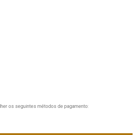
ves e naturais permitindo movimento angelical. Nas cores
ção
que é a fusão da evolução e do conhecimento.
lher os seguintes métodos de pagamento: