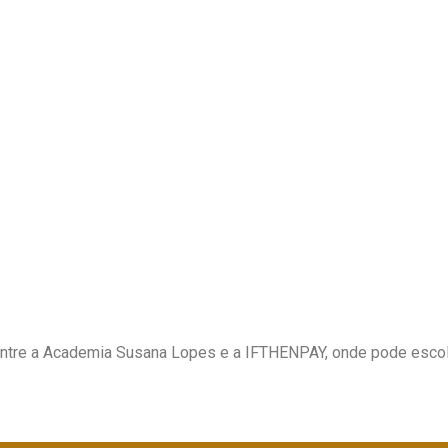
 e cabelo. Nos cortes, cortes criativos, curtos ou compridos, le
nte harmonia e um ar doce com a sua própria ligação. É uma
cole
íngua clicando no botão respetivo do vídeo
entre a Academia Susana Lopes e a IFTHENPAY, onde pode esco