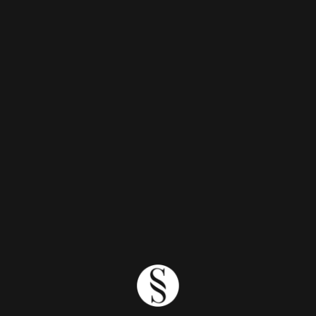
Tendências De Tons
1mins
Temporada ENERGY
Na Cor, Grandes Mudanças
1mins
Temporada ENERGY
O Que É Um Corte Em 3D?
6mins
Temporada ENERGY