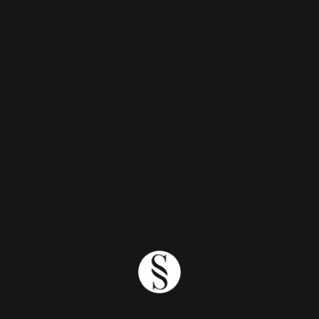
6mins
Dicas
Dica – Que Ferramenta Escolher Para O Styling?
3mins
Dicas